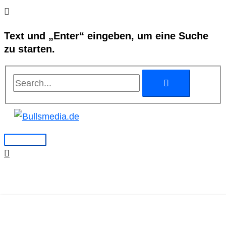
Zum
Search...
Search...
Hauptmenü
Inhalt
Text und „Enter“ eingeben, um eine Suche
springen
zu starten.