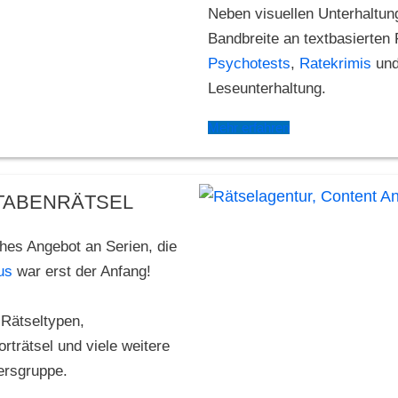
Neben visuellen Unterhaltun
Bandbreite an textbasierten
Psychotests
,
Ratekrimis
und
Leseunterhaltung.
Mehr erfahren
STABENRÄTSEL
hes Angebot an Serien, die
us
war erst der Anfang!
 Rätseltypen,
rträtsel und viele weitere
ersgruppe.