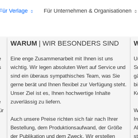
Für Verlage
Für Unternehmen & Organisationen
WARUM
| WIR BESONDERS SIND
W
e
Eine enge Zusammenarbeit mit Ihnen ist uns
U
s
wichtig. Wir legen absoluten Wert auf Service und
S
sind ein überaus sympathisches Team, was Sie
g
gerne berät und Ihnen flexibel zur Verfügung steht.
b
Unser Ziel ist es, Ihnen hochwertige Inhalte
K
e
zuverlässig zu liefern.
ür
W
Auch unsere Preise richten sich fair nach Ihrer
In
Bestellung, dem Produktionsaufwand, der Größe
A
der Publikation und dem Zweck. Wir erstellen
s