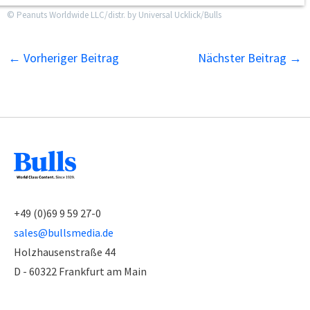
© Peanuts Worldwide LLC/distr. by Universal Ucklick/Bulls
←
Vorheriger Beitrag
Nächster Beitrag
→
+49 (0)69 9 59 27-0
sales@bullsmedia.de
Holzhausenstraße 44
D - 60322 Frankfurt am Main