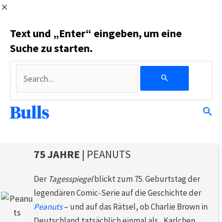
Search...
Text und „Enter“ eingeben, um eine
Suche zu starten.
Search...
Post
75 JAHRE
| PEANUTS
navigation
Der
Tagesspiegel
blickt zum 75. Geburtstag der
legendären Comic-Serie auf die Geschichte der
Peanuts
– und auf das Rätsel, ob Charlie Brown in
Deutschland tatsächlich einmal als „Karlchen