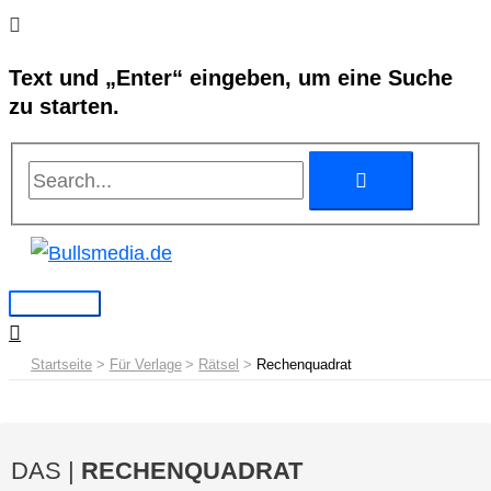
Zum
Search...
Search...
Hauptmenü
Inhalt
Text und „Enter“ eingeben, um eine Suche
springen
zu starten.
Startseite
Für Verlage
Rätsel
Rechenquadrat
DAS |
RECHENQUADRAT