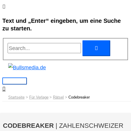
Zum
Search...
Search...
Hauptmenü
Inhalt
Text und „Enter“ eingeben, um eine Suche
springen
zu starten.
Startseite
Für Verlage
Rätsel
Codebreaker
CODEBREAKER
| ZAHLENSCHWEIZER