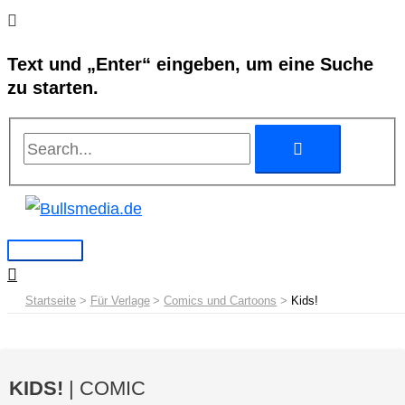
Zum
Search...
Search...
Hauptmenü
Inhalt
Text und „Enter“ eingeben, um eine Suche
springen
zu starten.
Startseite
Für Verlage
Comics und Cartoons
Kids!
KIDS!
| COMIC